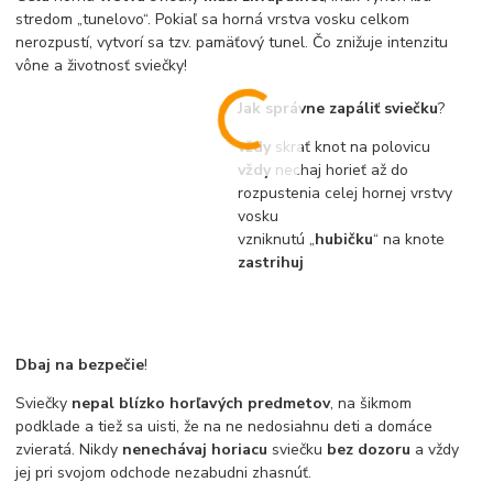
stredom „tunelovo“. Pokiaľ sa horná vrstva vosku celkom
nerozpustí, vytvorí sa tzv. pamäťový tunel. Čo znižuje intenzitu
vône a životnosť sviečky!
Jak správne zapáliť sviečku
?
vždy
skrať knot na polovicu
vždy
nechaj horieť až do
rozpustenia celej hornej vrstvy
vosku
vzniknutú „
hubičku
“ na knote
zastrihuj
Dbaj na bezpečie
!
Sviečky
nepal blízko horľavých predmetov
, na šikmom
podklade a tiež sa uisti, že na ne nedosiahnu deti a domáce
zvieratá. Nikdy
nenechávaj horiacu
sviečku
bez dozoru
a vždy
jej pri svojom odchode nezabudni zhasnúť.