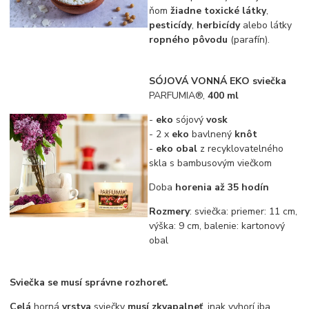
ňom
žiadne toxické látky
,
pesticídy
,
herbicídy
alebo látky
ropného pôvodu
(parafín).
SÓJOVÁ VONNÁ EKO sviečka
PARFUMIA®,
400 ml
-
eko
sójový
vosk
- 2 x
eko
bavlnený
knôt
-
eko obal
z recyklovatelného
skla s bambusovým viečkom
Doba
horenia až 35 hodín
Rozmery
: sviečka: priemer: 11 cm,
výška: 9 cm, balenie: kartonový
obal
Sviečka se musí správne rozhoreť.
Celá
horná
vrstva
sviečky
musí zkvapalneť
, inak vyhorí iba