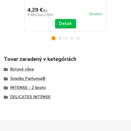
4,29 €
16,89 €
/
ks
/
k
Skladom
3,49 €
bez DPH
13,73 €
bez 
Detail
Tovar zaradený v kategóriách
Bytové vône
Sviečky Parfumia®
INTENSE - 2 knoty
DELICATES INTENSE