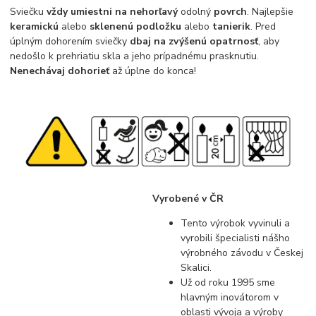
Sviečku
vždy umiestni na nehorľavý
odolný
povrch
. Najlepšie
keramickú
alebo
sklenenú podložku
alebo
tanierik
. Pred
úplným dohorením sviečky
dbaj na zvýšenú opatrnosť
, aby
nedošlo k prehriatiu skla a jeho prípadnému prasknutiu.
Nenechávaj dohorieť
až úplne do konca!
Vyrobené v ČR
Tento výrobok vyvinuli a
vyrobili špecialisti nášho
výrobného závodu v Českej
Skalici.
Už od roku 1995 sme
hlavným inovátorom v
oblasti vývoja a výroby