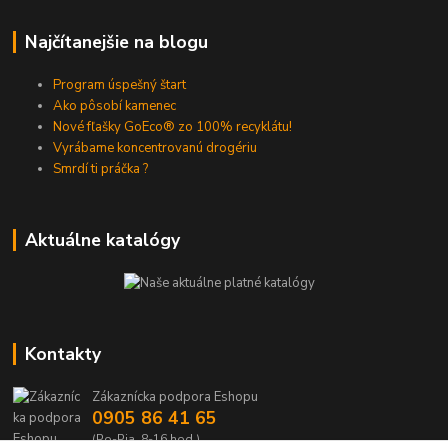
Najčítanejšie na blogu
Program úspešný štart
Ako pôsobí kamenec
Nové fľašky GoEco® zo 100% recyklátu!
Vyrábame koncentrovanú drogériu
Smrdí ti práčka ?
Aktuálne katalógy
Kontakty
Zákaznícka podpora Eshopu
0905 86 41 65
(Po-Pia, 8-16 hod.)