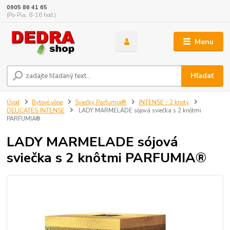
0905 86 41 65
(Po-Pia, 8-16 hod.)
Menu
Hľadať
Úvod
Bytové vône
Sviečky Parfumia®
INTENSE - 2 knoty
DELICATES INTENSE
LADY MARMELADE sójová sviečka s 2 knôtmi
PARFUMIA®
LADY MARMELADE sójová
sviečka s 2 knôtmi PARFUMIA®