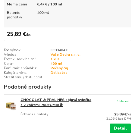
Merná cena
6,47 € / 100 ml
Balenie
400 ml
jednotky
25,89 €
/
ks
Kód výrobku
FC33404X
Výrobca:
Vaše Dedra s. r. o.
Počet kusov v balení:
1 kus
Objem:
400 ml
Parfumácia výrobku:
Pečený čaj
Kategória vône:
Delicates
Strážiť cenu / dostupnosť
Podobné produkty
CHOCOLAT & PRALINES sójová sviečka
Skladom
s 2 knôtmi PARFUMIA®
Čokoláda a pralinky.
25,89 €
/
ks
21,05 €
bez DPH
Detail