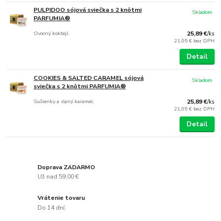
PULPIDOO sójová sviečka s 2 knôtmi
Skladom
PARFUMIA®
Ovocný koktejl.
25,89 €
/
ks
21,05 €
bez DPH
Detail
COOKIES & SALTED CARAMEL sójová
Skladom
sviečka s 2 knôtmi PARFUMIA®
Sušienky a slaný karamel.
25,89 €
/
ks
21,05 €
bez DPH
Detail
Doprava ZADARMO
Už nad 59,00 €
Vrátenie tovaru
Do 14 dní.