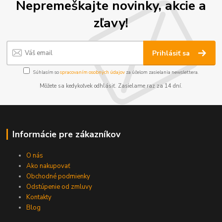
Nepremeškajte novinky, akcie a
zľavy!
Prihlásiť sa
Súhlasím so
spracovaním osobných údajov
za účelom zasielania newslettera.
Môžete sa kedykoľvek odhlásiť. Zasielame raz za 14 dní.
Informácie pre zákazníkov
O nás
Ako nakupovať
Obchodné podmienky
Odstúpenie od zmluvy
Kontakty
Blog