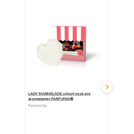
LADY MARMELADE sójový vosk pre
LADY MARME
aromalampy PARFUMIA®
PARFUMIA®
Pečený čaj.
Pečený čaj.