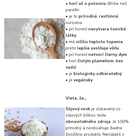
• horí až o polovicu
dlhšie než
parafín
• je to
prírodná
,
rastlinná
surovina
• pri horení
nevytvara toxické
látky
• má
nižšiu teplotu topenia
,
preto
lepšie uvolňuje vôňu
• pri horení
netvorí čierny dym
• horí
čistým plameňom
,
bez
sadzí
• je
biologicky odbúrateľný
• je
vegánsky
Viete, že…
Sójový vosk
je získavaný zo
sójových bôbov, teda
obnoviteľného zdroja
. Je 100%
prírodný a neobsahuje žiadne
živočíšne produkty. Nenájdeš v