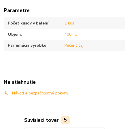
Parametre
Počet kusov v balení
1 kus
Objem
400 ml
Parfumácia výrobku
Pečený čaj
Na stiahnutie
Návod a bezpečnostné pokyny
Súvisiaci tovar
5