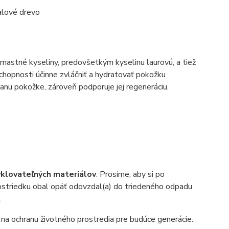
talové drevo
mastné kyseliny, predovšetkým kyselinu laurovú, a tiež
 schopnosti účinne zvláčniť a hydratovať pokožku
anu pokožke, zároveň podporuje jej regeneráciu.
yklovateľných materiálov
. Prosíme, aby si po
striedku obal opäť odovzdal(a) do triedeného odpadu
.
 na ochranu životného prostredia pre budúce generácie.