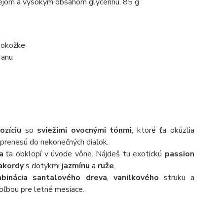
jom a vysokým obsahom glycerínu, 85 g
pokožke
ranu
ozíciu
so
sviežimi ovocnými tónmi
, ktoré ťa okúzlia
prenesú do nekonečných diaľok.
a
ťa obklopí v úvode vône. Nájdeš tu exotickú
passion
akordy
s dotykmi
jazmínu
a
ruže
.
binácia santalového dreva
,
vanilkového
struku a
voľbou pre letné mesiace.