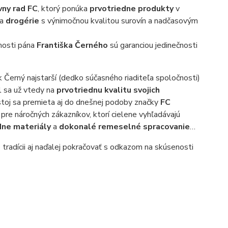
vny rad FC
, ktorý ponúka
prvotriedne produkty
v
a
drogérie
s výnimočnou kvalitou surovín a nadčasovým
nosti pána
Františka Černého
sú garanciou jedinečnosti
 Černý najstarší (dedko súčasného riaditeľa spoločnosti)
il sa už vtedy na
prvotriednu kvalitu svojich
stoj sa premieta aj do dnešnej podoby značky
FC
á pre náročných zákazníkov, ktorí cielene vyhľadávajú
dne materiály
a
dokonalé remeselné spracovanie
…
 tradícii aj naďalej pokračovať s odkazom na skúsenosti