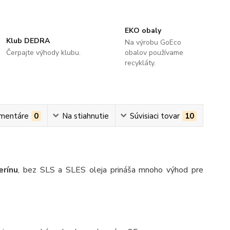
EKO obaly
Klub DEDRA
Na výrobu GoEco
Čerpajte výhody klubu.
obalov používame
recykláty.
mentáre
0
Na stiahnutie
Súvisiaci tovar
10
rínu
, bez SLS a SLES oleja prináša mnoho výhod pre