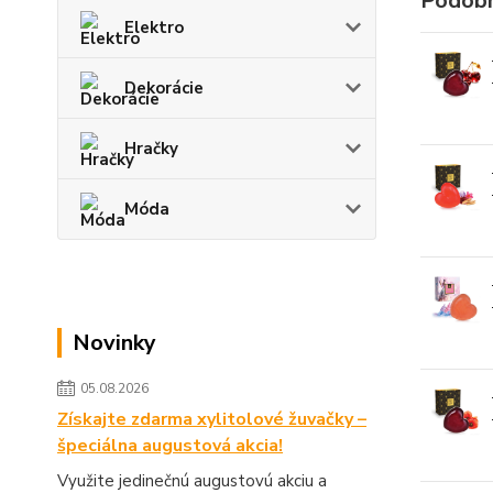
Podobn
Elektro
Dekorácie
Hračky
Móda
Novinky
05.08.2026
Získajte zdarma xylitolové žuvačky –
špeciálna augustová akcia!
Využite jedinečnú augustovú akciu a