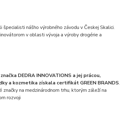
li špecialisti nášho výrobného závodu v Českej Skalici.
novátorom v oblasti vývoja a výroby drogérie a
a značka DEDRA INNOVATIONS a jej prácou,
edky a kozmetika získala certifikát GREEN BRANDS
.
é značky na medzinárodnom trhu, ktorým záleží na
om rozvoji