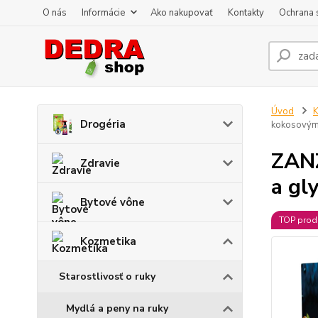
O nás
Informácie
Ako nakupovať
Kontakty
Ochrana 
Úvod
K
Drogéria
kokosovým 
ZANZ
Zdravie
a gl
Bytové vône
TOP prod
Kozmetika
Starostlivosť o ruky
Mydlá a peny na ruky