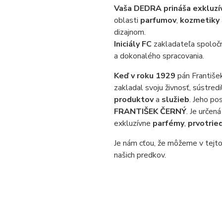
Vaša DEDRA prináša exkluzí
oblasti
parfumov
,
kozmetiky
dizajnom.
Iniciály FC
zakladateľa spoloč
a dokonalého spracovania.
Keď v roku 1929
pán František
zakladal svoju živnosť, sústred
produktov
a
služieb
. Jeho po
FRANTIŠEK ČERNÝ
. Je určen
exkluzívne
parfémy
,
prvotrie
Je nám cťou, že môžeme v tejto
našich predkov.