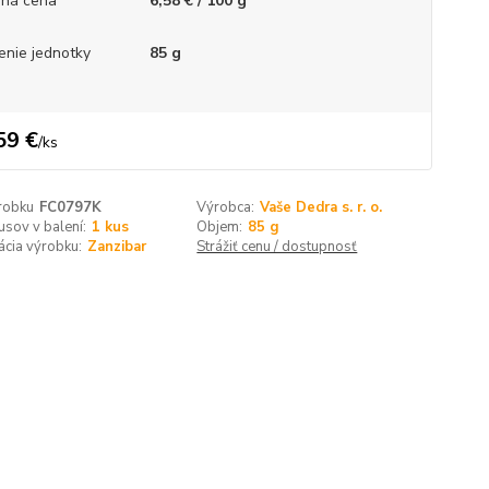
ná cena
6,58 € / 100 g
enie jednotky
85 g
59 €
/
ks
robku
FC0797K
Výrobca:
Vaše Dedra s. r. o.
usov v balení:
1 kus
Objem:
85 g
cia výrobku:
Zanzibar
Strážiť cenu / dostupnosť