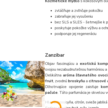
Kozmetické mydlo
s kokosovým ole
zvláčňuje a zvlhčuje pokožku
zabraňuje jej vysušeniu
bez SLS a SLES - šetrnejšie k 
poskytuje pokožke výživu a och
podporuje jej regeneráciu
Zanzibar
Objav fascinujúcu a
exotickú komp
svojou nezabudnuteľnou harmóniou a 
Delikátna
aróma šťavnatého ovoci
fruit
, zvodnú
broskyňu
a
citrusové 
Dlhotrvajúce opojenie zaisťuje
kom
pačule
. Táto parfumácia je skvelou 
Hlava:
broskyňa, citrón, svieže jablká
Srdce:
passion fruit, ruža, jazmín