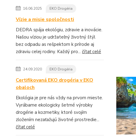
16.06.2025
EKO Drogéria
Vízie a misie spoločnosti
DEDRA spája ekológiu, zdravie a inovácie.
Našou víziou je udržateľný životný štýl
bez odpadu as rešpektom k prírode aj
zdraviu celej rodiny. Každý pro...
čítať celé
24.09.2020
EKO Drogéria
Certifikovaná EKO drogéria v EKO
obaloch
Ekológia je pre nás vždy na prvom mieste.
Vyrábame ekologicky šetrné výrobky
drogérie a kozmetiky, ktoré svojím
zložením nezaťažujú životné prostredie...
čítať celé