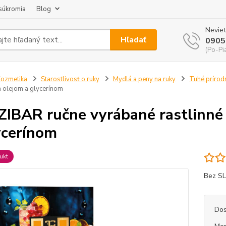
súkromia
Blog
Neviet
Hľadať
0905
(Po-Pi
ozmetika
Starostlivosť o ruky
Mydlá a peny na ruky
Tuhé prírod
olejom a glycerínom
IBAR ručne vyrábané rastlinné
ycerínom
ukt
Bez SL
Dos