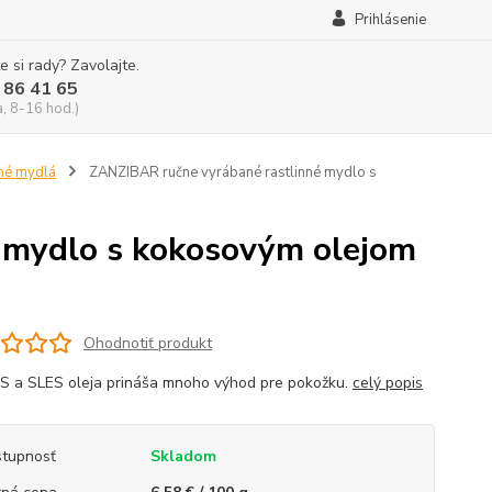
Prihlásenie
e si rady? Zavolajte.
 86 41 65
a, 8-16 hod.)
né mydlá
ZANZIBAR ručne vyrábané rastlinné mydlo s
 mydlo s kokosovým olejom
Ohodnotiť produkt
S a SLES oleja prináša mnoho výhod pre pokožku.
celý popis
tupnosť
Skladom