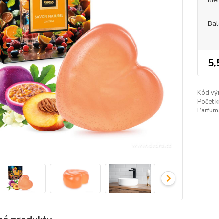
Mer
Bal
5,
Kód vý
Počet k
Parfumá