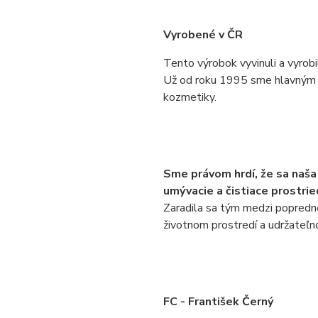
Vyrobené v ČR
Tento výrobok vyvinuli a vyrobi
Už od roku 1995 sme hlavným i
kozmetiky.
Sme právom hrdí, že sa naš
umývacie a čistiace prostri
Zaradila sa tým medzi popredn
životnom prostredí a udržateľn
FC - František Černý