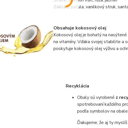
Základ:
pačula, vanilkový struk, san
Obsahuje kokosový olej
Kokosový olej je bohatý na nasýtené 
na vitamíny. Vďaka svojej stabilite a
poskytuje kokosový olej výživu a ochr
Recyklácia
Obaly sú vyrobené
z rec
spotrebovaní každého pro
podľa symbolov na obale
Ďakujeme, že aj ty myslíš