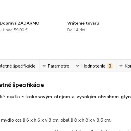
Doprava ZADARMO
Vrátenie tovaru
Už nad 59,00 €
Do 14 dní.
etné špecifikácie
Parametre
Hodnotenie
0
Ko
tné špecifikácie
cké mydlo
s kokosovým olejom a vysokým obsahom glyce
mydlo cca š 6 x h 6 x v 3 cm, obal š 8 x h 8 x v 3,5 cm.