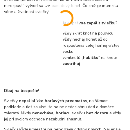
nerozpustí, vytvorí sa tzv. pamäťový tunel. Čo znižuje intenzitu
vône a životnosť sviečky!
Jak správne zapáliť sviečku
?
vždy
skrať knot na polovicu
vždy
nechaj horieť až do
rozpustenia celej hornej vrstvy
vosku
vzniknutú „
hubičku
“ na knote
zastrihuj
Dbaj na bezpečie
!
Sviečky
nepal blízko horľavých predmetov
, na šikmom
podklade a tiež sa uisti, že na ne nedosiahnu deti a domáce
zvieratá. Nikdy
nenechávaj horiacu
sviečku
bez dozoru
a vždy
jej pri svojom odchode nezabudni zhasnúť.
Sviečku
vždy umiestni na nehorľavý
odolný
povrch
. Najlepšie