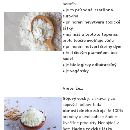
parafín
• je to
prírodná
,
rastlinná
surovina
• pri horení
nevytvara toxické
látky
• má
nižšiu teplotu topenia
,
preto
lepšie uvolňuje vôňu
• pri horení
netvorí čierny dym
• horí
čistým plameňom
,
bez
sadzí
• je
biologicky odbúrateľný
• je
vegánsky
Viete, že…
Sójový vosk
je získavaný zo
sójových bôbov, teda
obnoviteľného zdroja
. Je 100%
prírodný a neobsahuje žiadne
živočíšne produkty. Nenájdeš v
ňom
žiadne toxické látky
,