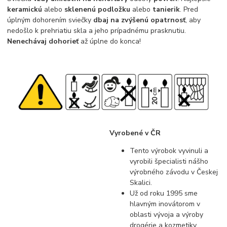
keramickú
alebo
sklenenú podložku
alebo
tanierik
. Pred
úplným dohorením sviečky
dbaj na zvýšenú opatrnosť
, aby
nedošlo k prehriatiu skla a jeho prípadnému prasknutiu.
Nenechávaj dohorieť
až úplne do konca!
Vyrobené v ČR
Tento výrobok vyvinuli a
vyrobili špecialisti nášho
výrobného závodu v Českej
Skalici.
Už od roku 1995 sme
hlavným inovátorom v
oblasti vývoja a výroby
drogérie a kozmetiky.