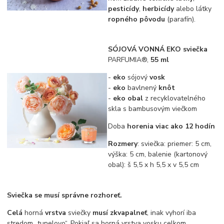
pesticídy
,
herbicídy
alebo látky
ropného pôvodu
(parafín).
SÓJOVÁ VONNÁ EKO sviečka
PARFUMIA®,
55 ml
-
eko
sójový
vosk
-
eko
bavlnený
knôt
-
eko obal
z recyklovatelného
skla s bambusovým viečkom
Doba
horenia viac ako 12 hodín
Rozmery
: sviečka: priemer: 5 cm,
výška: 5 cm, balenie (kartonový
obal): š 5,5 x h 5,5 x v 5,5 cm
Sviečka se musí správne rozhoreť.
Celá
horná
vrstva
sviečky
musí zkvapalneť
, inak vyhorí iba
stredom „tunelovo“. Pokiaľ sa horná vrstva vosku celkom