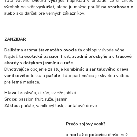
Túto votívnu sviečku
využiješ
napríklad v prípade, že si chceš
výrobok najskôr
vyskúšať
, alebo ju možno použiť
na vzorkovanie
alebo ako darček pre verných zákazníkov.
ZANZIBAR
Delikátna
aróma šťavnatého ovocia
ťa obklopí v úvode vône.
Nájdeš tu
exotickú passion fruit
,
zvodnú broskyňu
a
citrusové
akordy
s
dotykom jasmínu
a
ruže
.
Dlhotrvajúce opojenie zaišťuje
kombináciu santalového dreva
,
vanilkového
lusku a
pačule
. Táto parfemácia je skvelou volbou
pre letné mesiace.
Hlava
: broskyňa, citrón, svieže jablká
Srdce:
passion fruit, ruže, jasmín
Základ:
pačule, vanilkový lusk, santalové drevo
Prečo sojóvý vosk?
• horí až o polovicu
dlhšie než