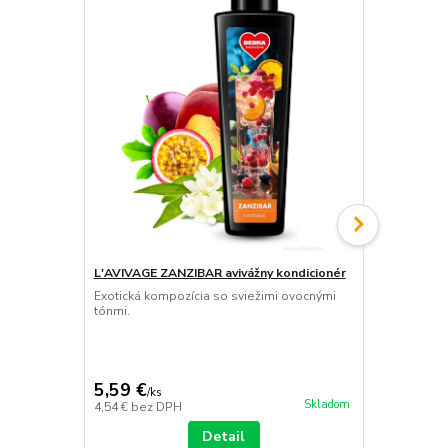
L'AVIVAGE ZANZIBAR avivážny kondicionér
ZANZIBAR s
PARFUMIA®
Exotická kompozícia so sviežimi ovocnými
tónmi.
Delikátna ar
5,59 €
4,29 €
/
ks
/
ks
Skladom
4,54 €
bez DPH
3,49 €
bez D
Detail