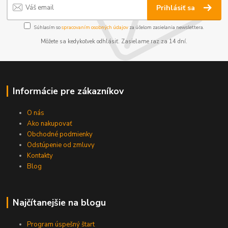
Prihlásiť sa
Súhlasím so
spracovaním osobných údajov
za účelom zasielania newslettera.
Môžete sa kedykoľvek odhlásiť. Zasielame raz za 14 dní.
Informácie pre zákazníkov
O nás
Ako nakupovať
Obchodné podmienky
Odstúpenie od zmluvy
Kontakty
Blog
Najčítanejšie na blogu
Program úspešný štart