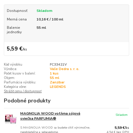
Dostupnosť
Skladom
Merná cena
10,16 € / 100 ml
Balenie
55 ml
jednotky
5,59 €
/
ks
Kód výrobku
FC33421V
Výrobca:
Vaše Dedra s. r. o.
Počet kusov v balení:
1 kus
Objem:
55 ml
Parfumácia výrobku:
Zanzibar
Kategória vône:
LEGENDS
Strážiť cenu / dostupnosť
Podobné produkty
MAGNOLIA WOOD votívna sójová
Skladom
sviečka PARFUMIA®
S MAGNOLIA WOOD sa budete cítiť výnimočne,
5,59 €
/
ks
neodolateľne a sebavedome.
4,54 €
bez DPH