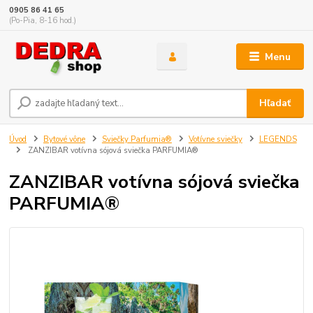
0905 86 41 65
(Po-Pia, 8-16 hod.)
Menu
Hľadať
Úvod
Bytové vône
Sviečky Parfumia®
Votívne sviečky
LEGENDS
ZANZIBAR votívna sójová sviečka PARFUMIA®
ZANZIBAR votívna sójová sviečka
PARFUMIA®