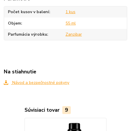
Počet kusov v balení
1 kus
Objem
55 ml
Parfumácia výrobku
Zanzibar
Na stiahnutie
Návod a bezpečnostné pokyny
Súvisiaci tovar
9