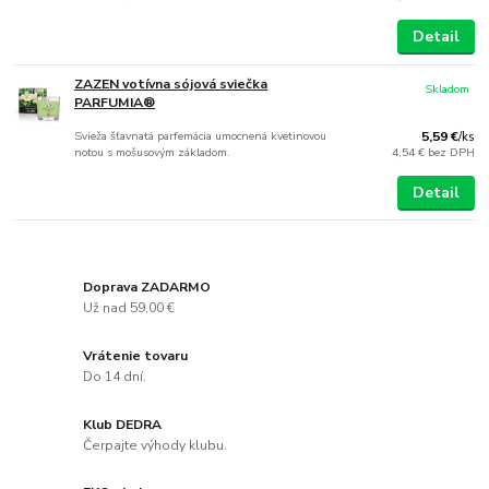
Detail
ZAZEN votívna sójová sviečka
Skladom
PARFUMIA®
Svieža šťavnatá parfemácia umocnená kvetinovou
5,59 €
/
ks
notou s mošusovým základom.
4,54 €
bez DPH
Detail
Doprava ZADARMO
Už nad 59,00 €
Vrátenie tovaru
Do 14 dní.
Klub DEDRA
Čerpajte výhody klubu.