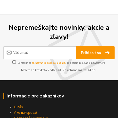
Nepremeškajte novinky, akcie a
zľavy!
Prihlásiť sa
Súhlasím so
spracovaním osobných údajov
za účelom zasielania newslettera.
Môžete sa kedykoľvek odhlásiť. Zasielame raz za 14 dní.
Informácie pre zákazníkov
O nás
Ako nakupovať