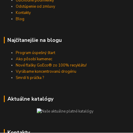
Obchodné podmienky
Odstúpenie od zmluvy
Kontakty
Blog
Najčítanejšie na blogu
Program úspešný štart
Ako pôsobí kamenec
Nové fľašky GoEco® zo 100% recyklátu!
Vyrábame koncentrovanú drogériu
Smrdí ti práčka ?
Aktuálne katalógy
Kontakty