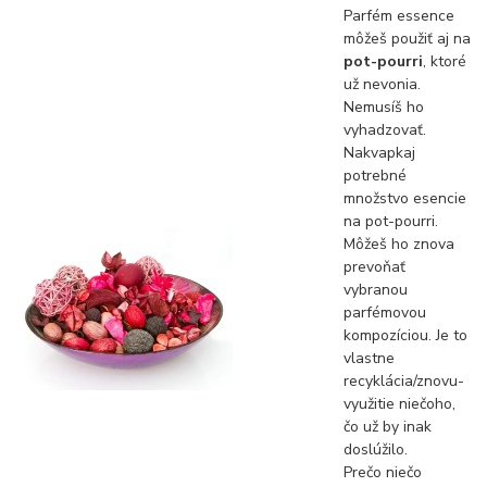
Parfém essence
môžeš použiť aj na
pot-pourri
, ktoré
už nevonia.
Nemusíš ho
vyhadzovať.
Nakvapkaj
potrebné
množstvo esencie
na pot-pourri.
Môžeš ho znova
prevoňať
vybranou
parfémovou
kompozíciou. Je to
vlastne
recyklácia/znovu-
využitie niečoho,
čo už by inak
doslúžilo.
Prečo niečo