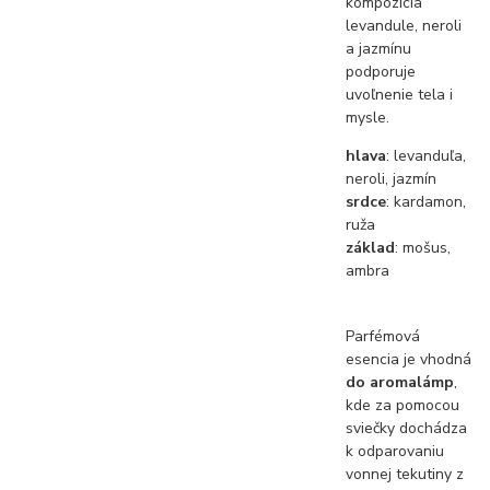
kompozícia
levandule, neroli
a jazmínu
podporuje
uvoľnenie tela i
mysle.
hlava
: levanduľa,
neroli, jazmín
srdce
: kardamon,
ruža
základ
: mošus,
ambra
Parfémová
esencia je vhodná
do aromalámp
,
kde za pomocou
sviečky dochádza
k odparovaniu
vonnej tekutiny z