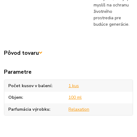
myslíš na ochranu
životného
prostredia pre
budúce generácie.
Pôvod tovaru
Parametre
Počet kusov v balení
1 kus
Objem
100 ml
Parfumácia výrobku
Relaxation