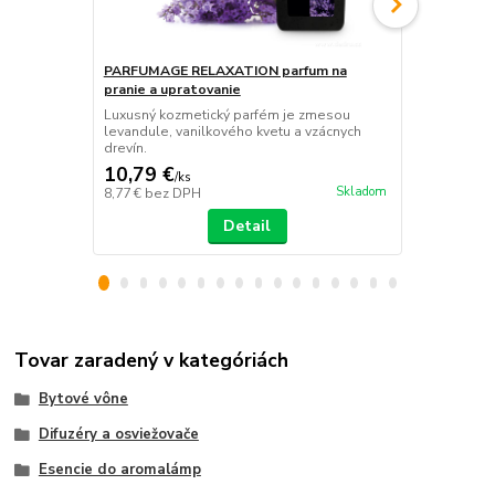
PARFUMAGE RELAXATION parfum na
DEOTEX ANT
pranie a upratovanie
textil a in
Luxusný kozmetický parfém je zmesou
Pohlcovač pa
levandule, vanilkového kvetu a vzácnych
interiéry au
drevín.
tabakového 
10,79 €
7,39 €
/
ks
/
ks
Skladom
8,77 €
bez DPH
6,01 €
bez D
Detail
Tovar zaradený v kategóriách
Bytové vône
Difuzéry a osviežovače
Esencie do aromalámp