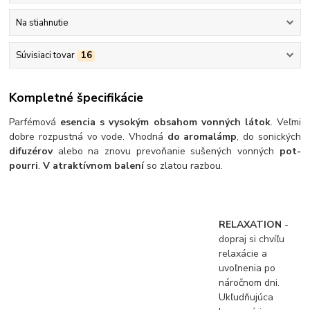
Na stiahnutie
Súvisiaci tovar
16
Kompletné špecifikácie
Parfémová
esencia s vysokým obsahom vonných látok
. Veľmi
dobre rozpustná vo vode. Vhodná
do aromalámp
, do sonických
difuzérov
alebo na znovu prevoňanie sušených vonných
pot-
pourri
.
V atraktívnom balení
so zlatou razbou.
RELAXATION
-
dopraj si chvíľu
relaxácie a
uvoľnenia po
náročnom dni.
Ukľudňujúca