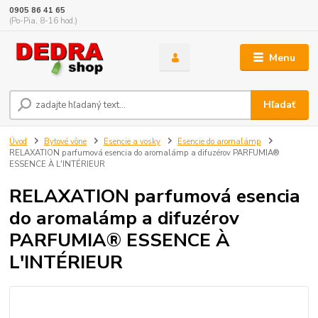
0905 86 41 65
(Po-Pia, 8-16 hod.)
Menu
Hľadať
Úvod
Bytové vône
Esencie a vosky
Esencie do aromalámp
RELAXATION parfumová esencia do aromalámp a difuzérov PARFUMIA®
ESSENCE À L'INTÉRIEUR
RELAXATION parfumová esencia
do aromalámp a difuzérov
PARFUMIA® ESSENCE À
L'INTÉRIEUR