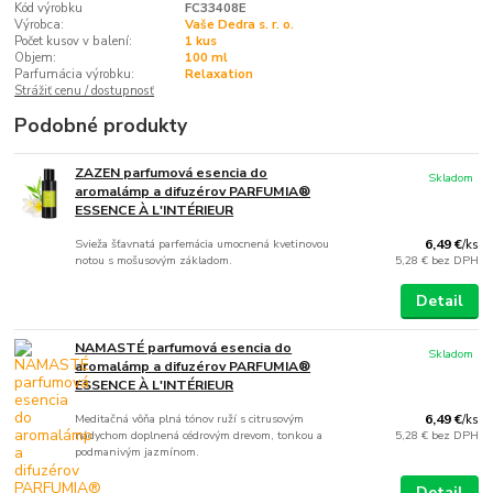
Kód výrobku
FC33408E
Výrobca:
Vaše Dedra s. r. o.
Počet kusov v balení:
1 kus
Objem:
100 ml
Parfumácia výrobku:
Relaxation
Strážiť cenu / dostupnosť
Podobné produkty
ZAZEN parfumová esencia do
Skladom
aromalámp a difuzérov PARFUMIA®
ESSENCE À L'INTÉRIEUR
Svieža šťavnatá parfemácia umocnená kvetinovou
6,49 €
/
ks
notou s mošusovým základom.
5,28 €
bez DPH
Detail
NAMASTÉ parfumová esencia do
Skladom
aromalámp a difuzérov PARFUMIA®
ESSENCE À L'INTÉRIEUR
Meditačná vôňa plná tónov ruží s citrusovým
6,49 €
/
ks
nádychom doplnená cédrovým drevom, tonkou a
5,28 €
bez DPH
podmanivým jazmínom.
Detail