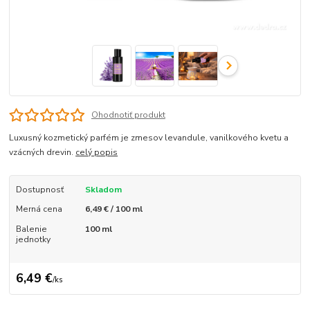
Ohodnotiť produkt
Luxusný kozmetický parfém je zmesov levandule, vanilkového kvetu a
vzácných drevin.
celý popis
Dostupnosť
Skladom
Merná cena
6,49 € / 100 ml
Balenie
100 ml
jednotky
6,49 €
/
ks