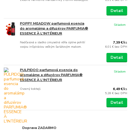
Detail
POPPY MEADOW parfumová esencia
Skladom
do aromalámp a difuzérov PARFUMIA®
ESSENCE À L'INTÉRIEUR
Nadčasová a sladko zmyselná vôňa úplne pohltí
7,39 €
/
ks
svojou inšpiráciou veľkým šarlátovým makom.
6,01 €
bez DPH
Detail
PULPIDOO parfumová esencia do
Skladom
aromalámp a difuzérov PARFUMIA®
ESSENCE À L'INTÉRIEUR
Ovocný koktejl.
6,49 €
/
ks
5,28 €
bez DPH
Detail
Doprava ZADARMO