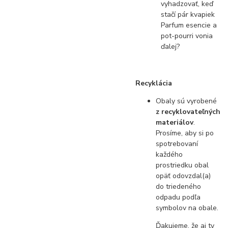
vyhadzovať, keď
stačí pár kvapiek
Parfum esencie a
pot-pourri vonia
ďalej?
Recyklácia
Obaly sú vyrobené
z recyklovateľných
materiálov
.
Prosíme, aby si po
spotrebovaní
každého
prostriedku obal
opäť odovzdal(a)
do triedeného
odpadu podľa
symbolov na obale.
Ďakujeme, že aj ty