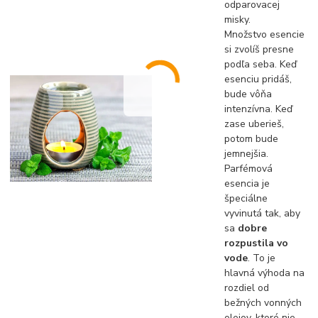
odparovacej
misky.
Množstvo esencie
si zvolíš presne
podľa seba. Keď
esenciu pridáš,
bude vôňa
intenzívna. Keď
zase uberieš,
potom bude
jemnejšia.
Parfémová
esencia je
špeciálne
vyvinutá tak, aby
sa
dobre
rozpustila vo
vode
. To je
hlavná výhoda na
rozdiel od
bežných vonných
olejov, ktoré nie