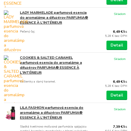
LADY MARMELADE parfumová esencia
Skladom
do aromalámp a difuzérov PARFUMIA®
ESSENCE À L'INTÉRIEUR
Pečený čaj.
6,49 €
/
ks
5,28 €
bez DPH
Detail
COOKIES & SALTED CARAMEL
Skladom
parfumová esencia do aromalámp a
difuzérov PARFUMIA® ESSENCE À
L'INTÉRIEUR
Sušienky a slaný karamel.
6,49 €
/
ks
5,28 €
bez DPH
Detail
LILA FASHION parfumová esencia do
Skladom
aromalámp a difuzérov PARFUMIA®
ESSENCE À L'INTÉRIEUR
Sladká kvetinovo mošusová parfumácia spájajúcu
7,39 €
/
ks
zvodnú harmóniu mandarínky s tónmi eukalyptu.
6,01 €
bez DPH