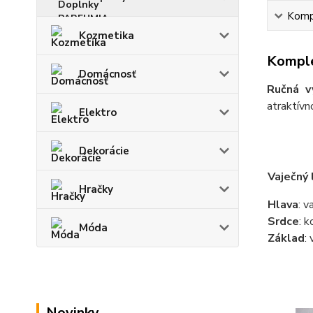
Kompl
Kozmetika
Komple
Domácnosť
Ručná v
atraktívn
Elektro
Dekorácie
Vaječný
Hračky
Hlava
: v
Srdce
: 
Móda
Základ
:
Novinky