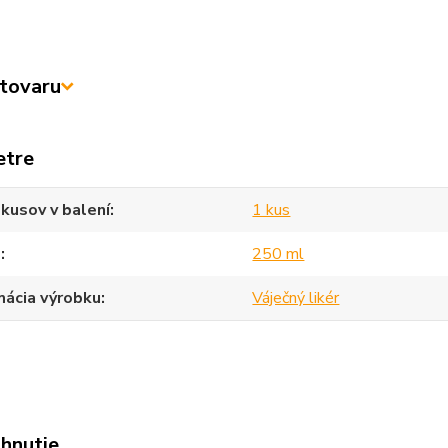
tovaru
etre
kusov v balení
1 kus
m
250 ml
mácia výrobku
Váječný likér
ahnutie