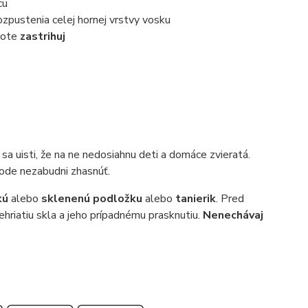
cu
ozpustenia celej hornej vrstvy vosku
note
zastrihuj
sa uisti, že na ne nedosiahnu deti a domáce zvieratá.
hode nezabudni zhasnúť.
kú
alebo
sklenenú podložku
alebo
tanierik
. Pred
ehriatiu skla a jeho prípadnému prasknutiu.
Nenechávaj