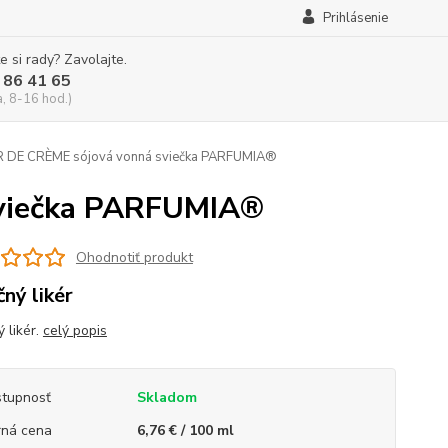
Prihlásenie
e si rady? Zavolajte.
 86 41 65
a, 8-16 hod.)
 DE CRÈME sójová vonná sviečka PARFUMIA®
viečka PARFUMIA®
Ohodnotiť produkt
čný likér
 likér.
celý popis
tupnosť
Skladom
ná cena
6,76 € / 100 ml