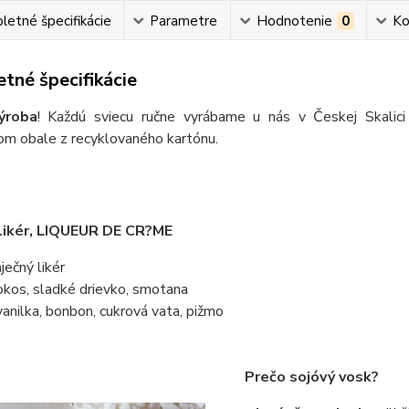
etné špecifikácie
Parametre
Hodnotenie
0
Ko
tné špecifikácie
ýroba
! Každú sviecu ručne vyrábame u nás v Českej Skalic
om obale z recyklovaného kartónu.
 likér, LIQUEUR DE CR?ME
aječný likér
kokos, sladké drievko, smotana
 vanilka, bonbon, cukrová vata, pižmo
Prečo sojóvý vosk?