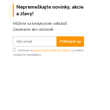
Nepremeškajte novinky, akcie
a zľavy!
Môžete sa kedykoľvek odhlásiť.
Zasielame ako občasník.
Prihlásiť sa
Súhlasím so
spracovaním osobných údajov
za účelom
zasielania newslettera.