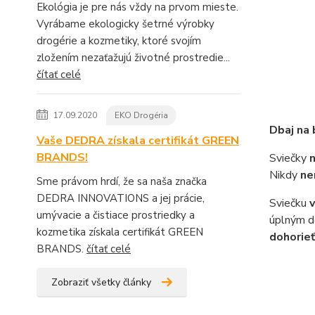
Ekológia je pre nás vždy na prvom mieste.
Vyrábame ekologicky šetrné výrobky
drogérie a kozmetiky, ktoré svojím
zložením nezaťažujú životné prostredie...
čítať celé
17.09.2020
EKO Drogéria
Dbaj na
Vaše DEDRA získala certifikát GREEN
BRANDS!
Sviečky
Nikdy
ne
Sme právom hrdí, že sa naša značka
DEDRA INNOVATIONS a jej prácie,
Sviečku
v
umývacie a čistiace prostriedky a
úplným d
kozmetika získala certifikát GREEN
dohorieť
BRANDS.
čítať celé
Zobraziť všetky články