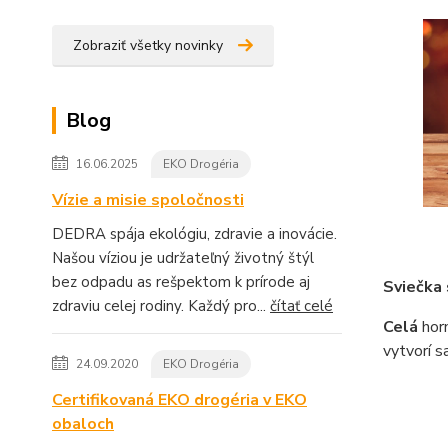
Zobraziť všetky novinky
Blog
16.06.2025
EKO Drogéria
Vízie a misie spoločnosti
DEDRA spája ekológiu, zdravie a inovácie.
Našou víziou je udržateľný životný štýl
bez odpadu as rešpektom k prírode aj
Sviečka 
zdraviu celej rodiny. Každý pro...
čítať celé
Celá
hor
vytvorí s
24.09.2020
EKO Drogéria
Certifikovaná EKO drogéria v EKO
obaloch