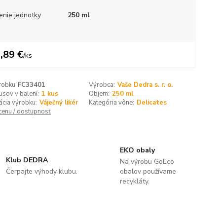
enie jednotky
250 ml
,89 €
/
ks
robku
FC33401
Výrobca:
Vaše Dedra s. r. o.
usov v balení:
1 kus
Objem:
250 ml
cia výrobku:
Váječný likér
Kategória vône:
Delicates
 cenu / dostupnosť
EKO obaly
Klub DEDRA
Na výrobu GoEco
Čerpajte výhody klubu.
obalov používame
recykláty.