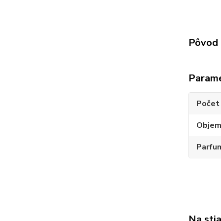
Pôvod 
Param
Počet 
Obje
Parfu
Na sti