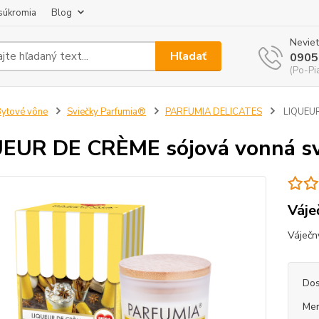
súkromia
Blog
Neviet
Hľadať
0905
(Po-Pi
ytové vône
Sviečky Parfumia®
PARFUMIA DELICATES
LIQUEUR
UEUR DE CRÈME sójová vonná s
Váje
Váječný
Dos
Mer