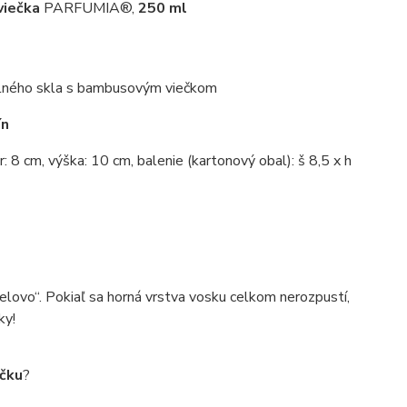
iečka
PARFUMIA®,
250 ml
lného skla s bambusovým viečkom
ín
er: 8 cm, výška: 10 cm, balenie (kartonový obal): š 8,5 x h
nelovo“. Pokiaľ sa horná vrstva vosku celkom nerozpustí,
ky!
ečku
?