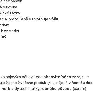
e než parafín
ná
surovina
xické látky
enia
, preto
lepšie uvolňuje vôňu
ny dym
,
bez sadzí
eľný
 zo sójových bôbov, teda
obnoviteľného zdroja
. Je
je žiadne živočíšne produkty. Nenájdeš v ňom
žiadne
,
herbicídy
alebo látky
ropného pôvodu
(parafín).