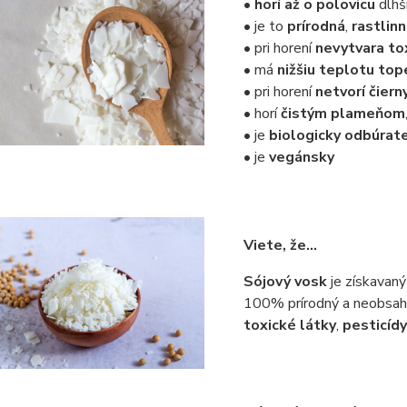
• horí až o polovicu
dlhši
• je to
prírodná
,
rastlin
• pri horení
nevytvara to
• má
nižšiu teplotu top
• pri horení
netvorí čier
• horí
čistým plameňom
• je
biologicky odbúrat
• je
vegánsky
Viete, že…
Sójový vosk
je získavaný
100% prírodný a neobsahu
toxické látky
,
pesticídy