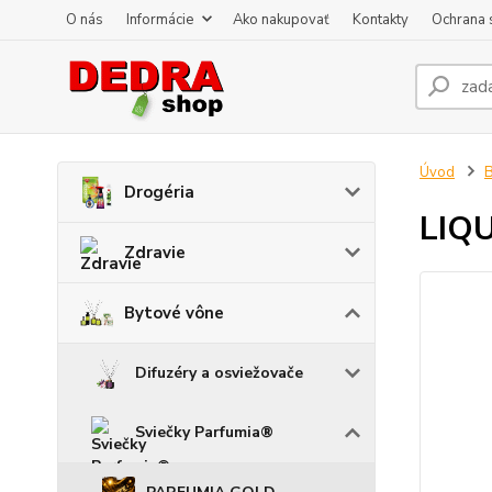
O nás
Informácie
Ako nakupovať
Kontakty
Ochrana 
Úvod
B
Drogéria
LIQ
Zdravie
Bytové vône
Difuzéry a osviežovače
Sviečky Parfumia®