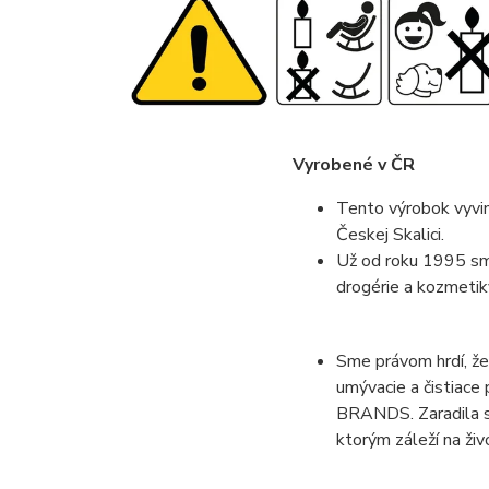
Vyrobené v ČR
Tento výrobok vyvinu
Českej Skalici.
Už od roku 1995 sm
drogérie a kozmetik
Sme právom hrdí, ž
umývacie a čistiace
BRANDS. Zaradila s
ktorým záleží na živ