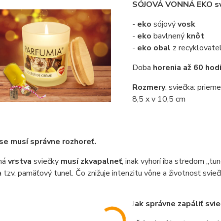
SÓJOVÁ VONNÁ EKO sv
-
eko
sójový
vosk
-
eko
bavlnený
knôt
-
eko obal
z recyklovate
Doba
horenia až 60 hod
Rozmery
: sviečka: priem
8,5 x v 10,5 cm
se musí správne rozhoreť.
ná
vrstva
sviečky
musí zkvapalneť
, inak vyhorí iba stredom „tu
a tzv. pamäťový tunel. Čo znižuje intenzitu vône a životnosť svieč
Jak správne zapáliť svi