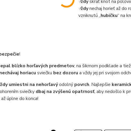
vždy
skrať knot na polovi
vždy
nechaj horieť až do r
vzniknutú „
hubičku
“ na k
 bezpečie
!
nepal blízko horľavých predmetov
, na šikmom podklade a tiež 
nechávaj horiacu
sviečku
bez dozoru
a vždy jej pri svojom odc
ždy umiestni na nehorľavý
odolný
povrch
. Najlepšie
keramic
ohorením sviečky
dbaj na zvýšenú opatrnosť
, aby nedošlo k pr
až úplne do konca!