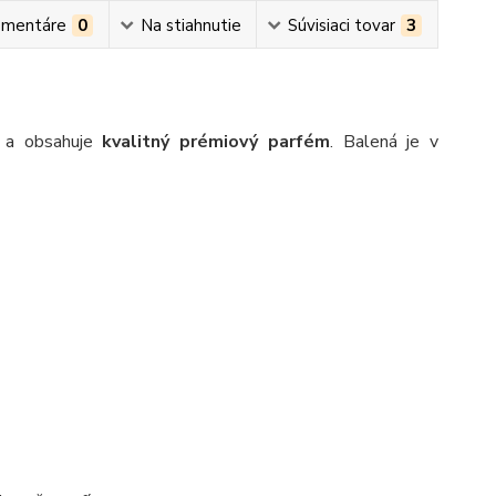
mentáre
0
Na stiahnutie
Súvisiaci tovar
3
i a obsahuje
kvalitný prémiový parfém
. Balená je v