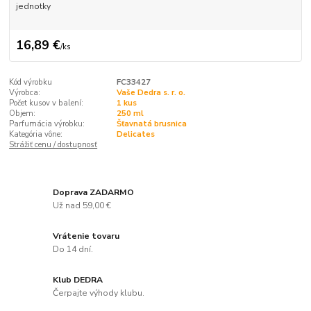
jednotky
16,89 €
/
ks
Kód výrobku
FC33427
Výrobca:
Vaše Dedra s. r. o.
Počet kusov v balení:
1 kus
Objem:
250 ml
Parfumácia výrobku:
Šťavnatá brusnica
Kategória vône:
Delicates
Strážiť cenu / dostupnosť
Doprava ZADARMO
Už nad 59,00 €
Vrátenie tovaru
Do 14 dní.
Klub DEDRA
Čerpajte výhody klubu.