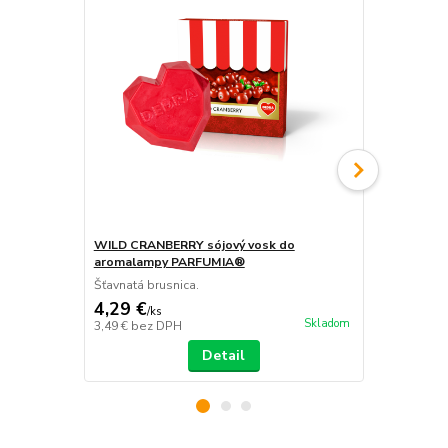
WILD CRANBERRY sójový vosk do
WILD CRANBE
aromalampy PARFUMIA®
knôtmi PA
Šťavnatá brusnica.
Šťavnatá bru
4,29 €
25,89 €
/
ks
/
k
Skladom
3,49 €
bez DPH
21,05 €
bez 
Detail