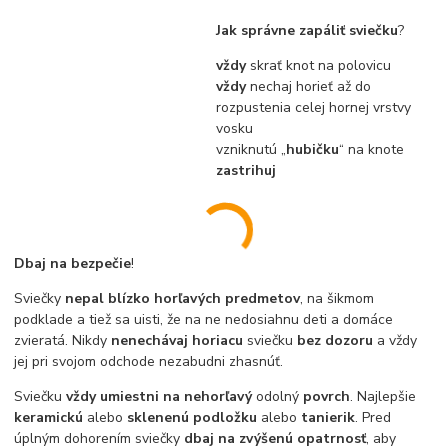
Jak správne zapáliť sviečku
?
vždy
skrať knot na polovicu
vždy
nechaj horieť až do
rozpustenia celej hornej vrstvy
vosku
vzniknutú „
hubičku
“ na knote
zastrihuj
Dbaj na bezpečie
!
Sviečky
nepal blízko horľavých predmetov
, na šikmom
podklade a tiež sa uisti, že na ne nedosiahnu deti a domáce
zvieratá. Nikdy
nenechávaj horiacu
sviečku
bez dozoru
a vždy
jej pri svojom odchode nezabudni zhasnúť.
Sviečku
vždy umiestni na nehorľavý
odolný
povrch
. Najlepšie
keramickú
alebo
sklenenú podložku
alebo
tanierik
. Pred
úplným dohorením sviečky
dbaj na zvýšenú opatrnosť
, aby