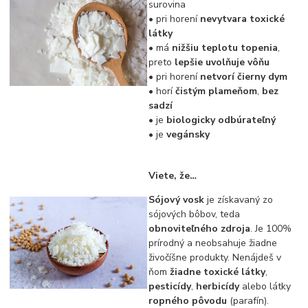
surovina
• pri horení
nevytvara toxické
látky
• má
nižšiu teplotu topenia
,
preto
lepšie uvolňuje vôňu
• pri horení
netvorí čierny dym
• horí
čistým plameňom
,
bez
sadzí
• je
biologicky odbúrateľný
• je
vegánsky
Viete, že…
Sójový vosk
je získavaný zo
sójových bôbov, teda
obnoviteľného zdroja
. Je 100%
prírodný a neobsahuje žiadne
živočíšne produkty. Nenájdeš v
ňom
žiadne toxické látky
,
pesticídy
,
herbicídy
alebo látky
ropného pôvodu
(parafín).