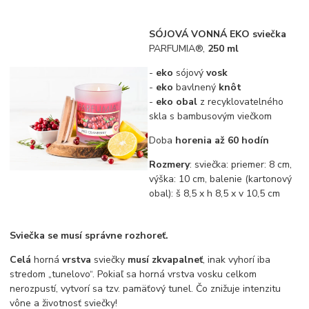
SÓJOVÁ VONNÁ EKO sviečka
PARFUMIA®,
250 ml
-
eko
sójový
vosk
-
eko
bavlnený
knôt
-
eko obal
z recyklovatelného
skla s bambusovým viečkom
Doba
horenia až 60 hodín
Rozmery
: sviečka: priemer: 8 cm,
výška: 10 cm, balenie (kartonový
obal): š 8,5 x h 8,5 x v 10,5 cm
Sviečka se musí správne rozhoreť.
Celá
horná
vrstva
sviečky
musí zkvapalneť
, inak vyhorí iba
stredom „tunelovo“. Pokiaľ sa horná vrstva vosku celkom
nerozpustí, vytvorí sa tzv. pamäťový tunel. Čo znižuje intenzitu
vône a životnosť sviečky!