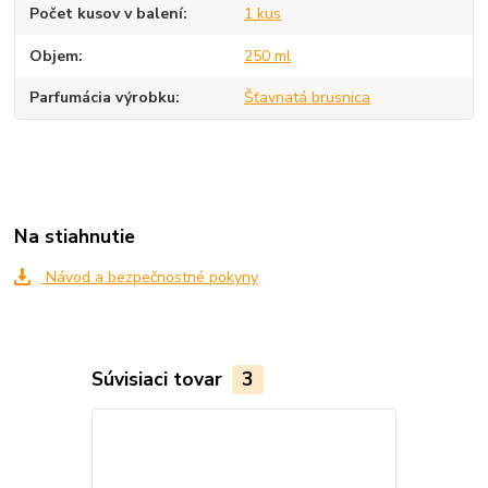
Počet kusov v balení
1 kus
Objem
250 ml
Parfumácia výrobku
Šťavnatá brusnica
Na stiahnutie
Návod a bezpečnostné pokyny
Súvisiaci tovar
3