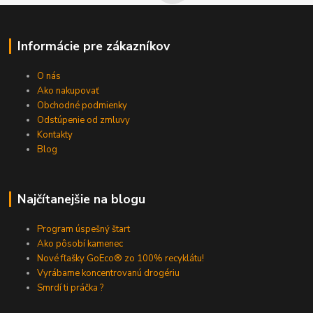
Informácie pre zákazníkov
O nás
Ako nakupovať
Obchodné podmienky
Odstúpenie od zmluvy
Kontakty
Blog
Najčítanejšie na blogu
Program úspešný štart
Ako pôsobí kamenec
Nové fľašky GoEco® zo 100% recyklátu!
Vyrábame koncentrovanú drogériu
Smrdí ti práčka ?