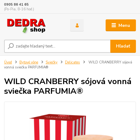
0905 86 41 65
(Po-Pia, 8-16 hod.)
Menu
Hľadať
Úvod
Bytové vône
Sviečky
Delicates
WILD CRANBERRY sójová
vonná sviečka PARFUMIA®
WILD CRANBERRY sójová vonná
sviečka PARFUMIA®