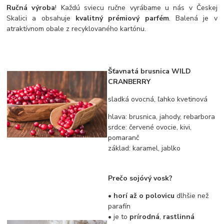
Ručná výroba
! Každú sviecu ručne vyrábame u nás v Českej
Skalici a obsahuje
kvalitný prémiový parfém
. Balená je v
atraktívnom obale z recyklovaného kartónu.
Šťavnatá brusnica WILD
CRANBERRY
sladká ovocná, ľahko kvetinová
hlava: brusnica, jahody, rebarbora
srdce: červené ovocie, kivi,
pomaranč
základ: karamel, jablko
Prečo sojóvý vosk?
• horí až o polovicu
dlhšie než
parafín
• je to
prírodná
,
rastlinná