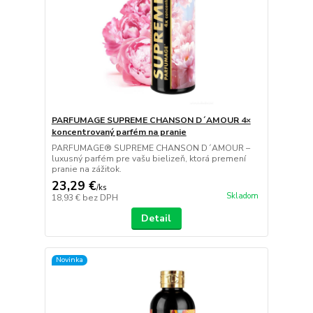
PARFUMAGE SUPREME CHANSON D´AMOUR 4×
koncentrovaný parfém na pranie
PARFUMAGE® SUPREME CHANSON D´AMOUR –
luxusný parfém pre vašu bielizeň, ktorá premení
pranie na zážitok.
23,29 €
/
ks
Skladom
18,93 €
bez DPH
Detail
Novinka