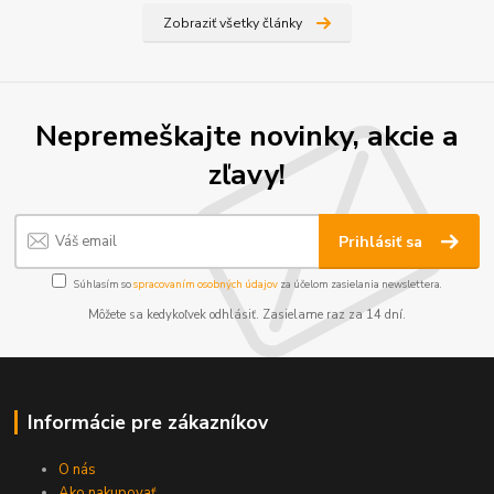
Zobraziť všetky články
Nepremeškajte novinky, akcie a
zľavy!
Prihlásiť sa
Súhlasím so
spracovaním osobných údajov
za účelom zasielania newslettera.
Môžete sa kedykoľvek odhlásiť. Zasielame raz za 14 dní.
Informácie pre zákazníkov
O nás
Ako nakupovať