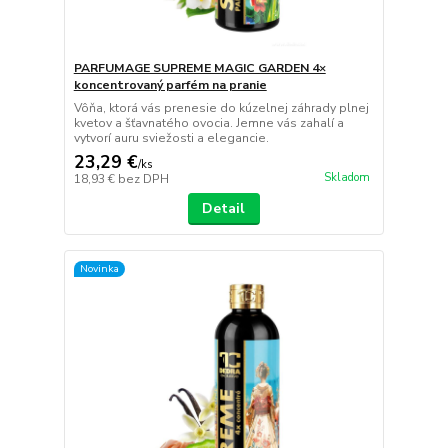
PARFUMAGE SUPREME MAGIC GARDEN 4×
koncentrovaný parfém na pranie
Vôňa, ktorá vás prenesie do kúzelnej záhrady plnej
kvetov a šťavnatého ovocia. Jemne vás zahalí a
vytvorí auru sviežosti a elegancie.
23,29 €
/
ks
Skladom
18,93 €
bez DPH
Detail
Novinka