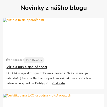
Novinky z nášho blogu
16
.
06
.
2025
EKO Drogéria
Vízie a misie spoločnosti
DEDRA spája ekológiu, zdravie a inovácie. Našou víziou je
udržateľný životný štýl bez odpadu as rešpektom k prírode aj
zdraviu celej rodiny. Každý pro...
čítať celé