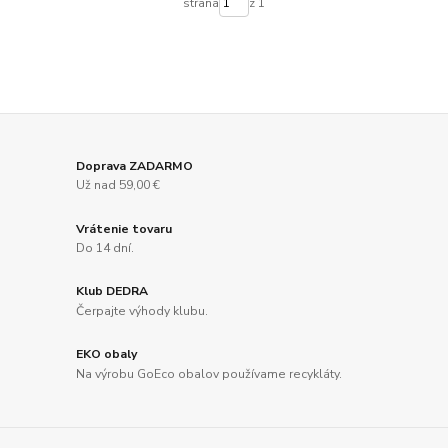
strana
z 1
Doprava ZADARMO
Už nad 59,00 €
Vrátenie tovaru
Do 14 dní.
Klub DEDRA
Čerpajte výhody klubu.
EKO obaly
Na výrobu GoEco obalov používame recykláty.