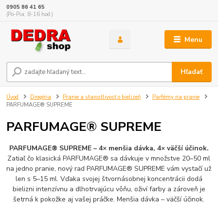
0905 86 41 65
(Po-Pia, 8-16 hod.)
Menu
Hľadať
Úvod
Drogéria
Pranie a starostlivosť o bielizeň
Parfémy na pranie
PARFUMAGE® SUPREME
PARFUMAGE® SUPREME
PARFUMAGE® SUPREME – 4× menšia dávka, 4× väčší účinok.
Zatiaľ čo klasická PARFUMAGE® sa dávkuje v množstve 20–50 ml
na jedno pranie, nový rad PARFUMAGE® SUPREME vám vystačí už
len s 5–15 ml. Vďaka svojej štvornásobnej koncentrácii dodá
bielizni intenzívnu a dlhotrvajúcu vôňu, oživí farby a zároveň je
šetrná k pokožke aj vašej práčke. Menšia dávka – väčší účinok.