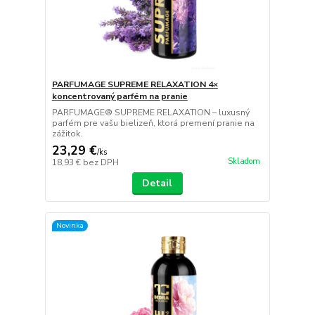
PARFUMAGE SUPREME RELAXATION 4×
koncentrovaný parfém na pranie
PARFUMAGE® SUPREME RELAXATION – luxusný
parfém pre vašu bielizeň, ktorá premení pranie na
zážitok.
23,29 €
/
ks
Skladom
18,93 €
bez DPH
Detail
Novinka