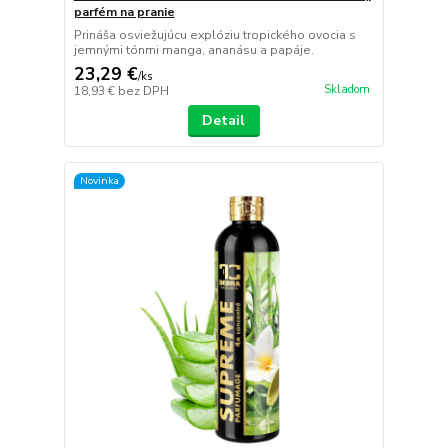
parfém na pranie
Prináša osviežujúcu explóziu tropického ovocia s
jemnými tónmi manga, ananásu a papáje.
23,29 €
/
ks
Skladom
18,93 €
bez DPH
Detail
Novinka