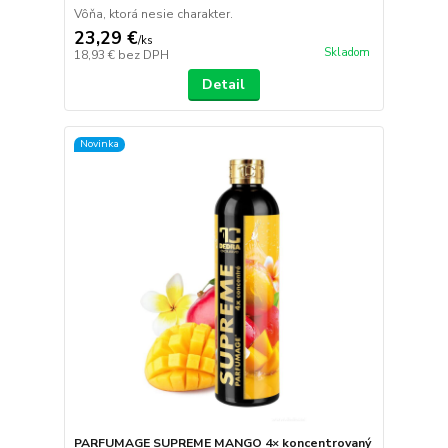
Vôňa, ktorá nesie charakter.
23,29 €
/
ks
Skladom
18,93 €
bez DPH
Detail
Novinka
PARFUMAGE SUPREME MANGO 4× koncentrovaný