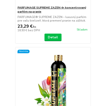
PARFUMAGE SUPREME ZAZEN 4× koncentrovaný
parfém na pranie
PARFUMAGE® SUPREME ZAZEN – luxusný parfém
pre vašu bielizeň, ktorá premení pranie na zážitok.
23,29 €
/
ks
Skladom
18,93 €
bez DPH
Detail
Novinka