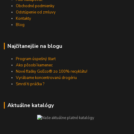
Obchodné podmienky
Odstúpenie od zmluvy
Kontakty
Blog
Najčítanejšie na blogu
Program úspešný štart
Ako pôsobí kamenec
Nové fľašky GoEco® zo 100% recyklátu!
Vyrábame koncentrovanú drogériu
Smrdí ti práčka ?
Aktuálne katalógy