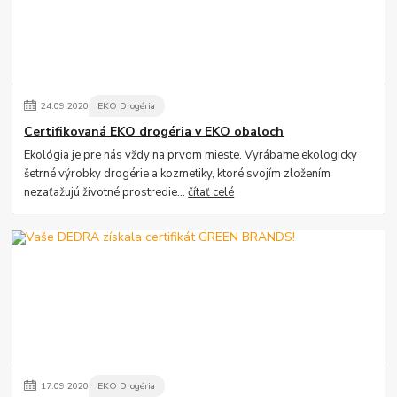
24
.
09
.
2020
EKO Drogéria
Certifikovaná EKO drogéria v EKO obaloch
Ekológia je pre nás vždy na prvom mieste. Vyrábame ekologicky
šetrné výrobky drogérie a kozmetiky, ktoré svojím zložením
nezaťažujú životné prostredie...
čítať celé
17
.
09
.
2020
EKO Drogéria