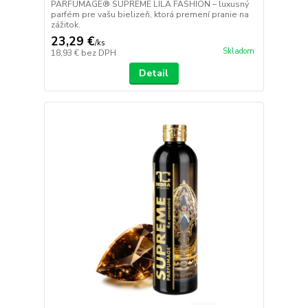
PARFUMAGE® SUPREME LILA FASHION – luxusný
parfém pre vašu bielizeň, ktorá premení pranie na
zážitok.
23,29 €
/
ks
Skladom
18,93 €
bez DPH
Detail