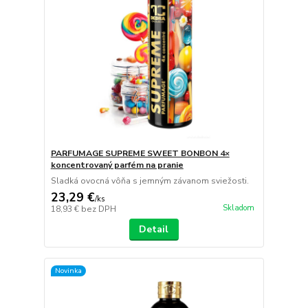
PARFUMAGE SUPREME SWEET BONBON 4×
koncentrovaný parfém na pranie
Sladká ovocná vôňa s jemným závanom sviežosti.
23,29 €
/
ks
Skladom
18,93 €
bez DPH
Detail
Novinka