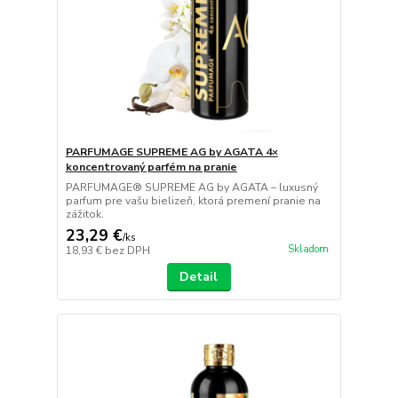
PARFUMAGE SUPREME AG by AGATA 4×
koncentrovaný parfém na pranie
PARFUMAGE® SUPREME AG by AGATA – luxusný
parfum pre vašu bielizeň, ktorá premení pranie na
zážitok.
23,29 €
/
ks
Skladom
18,93 €
bez DPH
Detail