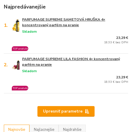
Najpredávanejšie
PARFUMAGE SUPREME SAMETOVÁ HRUŠKA 4×
1.
koncentrovaný parfém na pranie
Skladom
23,29 €
18,93 € bez DPH
TOP produkt
PARFUMAGE SUPREME LILA FASHION 4× koncentrovaný
2.
parfém na pranie
Skladom
23,29 €
18,93 € bez DPH
TOP produkt
Upresniť parametre
Najnovšie
Najlacnejšie
Najdrahšie