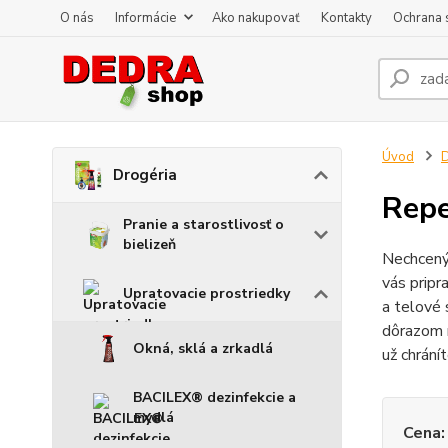
O nás
Informácie
Ako nakupovať
Kontakty
Ochrana 
Úvod
D
Drogéria
Repe
Pranie a starostlivosť o
bielizeň
Nechcený 
vás pripr
Upratovacie prostriedky
a telové 
dôrazom n
Okná, sklá a zrkadlá
už chrání
BACILEX® dezinfekcie a
mydlá
Cena: