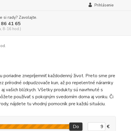
Prihlásenie
e si rady? Zavolajte.
 86 41 65
a, 8-16 hod.)
pod.
žu poriadne znepríjemniť každodenný život. Preto sme pre
, cez prírodné odpudzovače kun, až po repelentné náramky
s aj vašich blízkych. Všetky produkty sú navrhnuté s
 môžete používať s pokojným svedomím doma aj vonku. Či
rody, nájdete tu vhodný pomocník pre každú situáciu.
Do
€