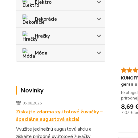
Elektro
Dekorácie
Hračky
Móda
KUNOFF 
gerani
Novinky
Ekologic
prírodne
05.08.2026
8,69 
Získajte zdarma xylitolové žuvačky –
7,07 €
b
špeciálna augustová akcia!
Využite jedinečnú augustovú akciu a
získajte prírodné xylitolové žuvačky