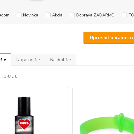
adom
Novinka
Akcia
Doprava ZADARMO
TO
Upresniť parametr
šie
Najlacnejšie
Najdrahšie
m 1-8 z 8