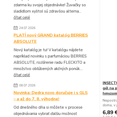
zdarma ku svojej objednávke! Žuvačky so
sladidlom xylitol sú zdravšou alterna...
čítať celé
24.07.2026
PLATÍ nový GRAND katalóg BERRIES
ABSOLUTE
Nový katalóg je tu! V katalógu nájdete
napríklad novinku s parfumáciou BERRIES
ABSOLUTE, rozšírenie radu FLECKITO a
množstvo obľúbených akčných ponúk....
čítať celé
INSECT
08.07.2026
gél na 
Novinka: Dedra novo doručuje i s GLS
hmyzo
– a až do 7. 8. výhodne!
Nepostr
doma, v 
Od dnešného dňa si môžete v procese
6,89 
objednávania vybrať ďalšiu možnosť