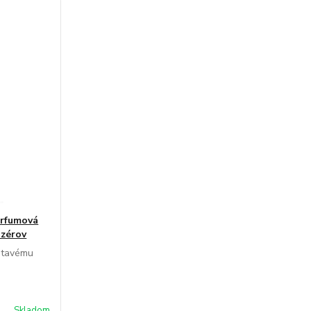
rfumová
uzérov
etavému
Skladom