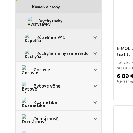
Kameň a hroby
Vychytávky
Kúpelňa a WC
E-MOL o
Kuchyňa a umývanie riadu
textilu
Extrakt 
odpudzuj
Zdravie
6,89 
5,60 €
b
Bytové vône
Kozmetika
Domácnosť