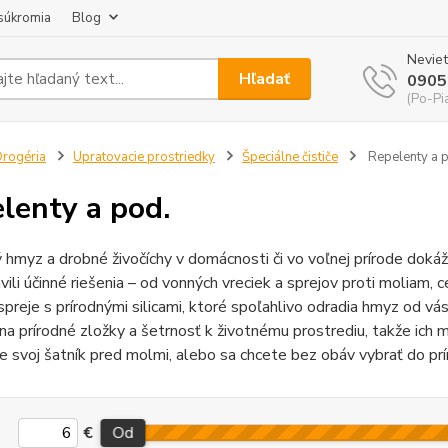
súkromia
Blog
Neviet
Hľadať
0905
(Po-Pi
rogéria
Upratovacie prostriedky
Špeciálne čističe
Repelenty a 
lenty a pod.
hmyz a drobné živočíchy v domácnosti či vo voľnej prírode doká
avili účinné riešenia – od vonných vreciek a sprejov proti moliam
spreje s prírodnými silicami, ktoré spoľahlivo odradia hmyz od vá
a prírodné zložky a šetrnosť k životnému prostrediu, takže ich
te svoj šatník pred molmi, alebo sa chcete bez obáv vybrať do prí
€
Od