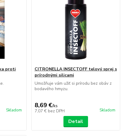
ka proti
CITRONELLA INSECTOFF telový sprej s
prírodnými silicami
e.
Umožňuje vám užiť si prírodu bez obáv z
bodavého hmyzu.
8,69 €
/
ks
Skladom
Skladom
7,07 €
bez DPH
Detail