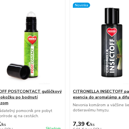
Novinka
OFF POSTCONTACT guľôčkový
CITRONELLA INSECTOFF pa
pokožku po bodnutí
esencia do aromalámp a dif
mzom
Nevonia komárom a väčšine li
dotieravému hmyzu.
ádateľný pomocník pre pobyt
prírode aj na cestách.
€
7,39 €
/
ks
/
ks
Skladom