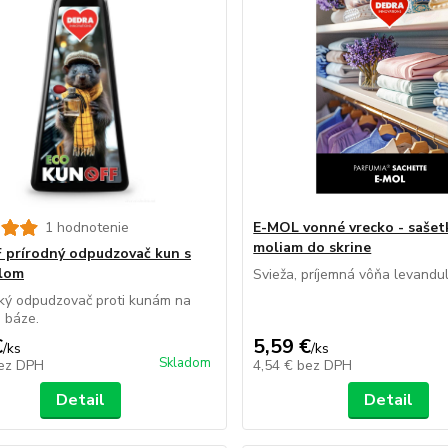
1 hodnotenie
E-MOL vonné vrecko - sašet
moliam do skrine
prírodný odpudzovač kun s
olom
Svieža, príjemná vôňa levandul
ký odpudzovač proti kunám na
j báze.
€
5,59 €
/
ks
/
ks
Skladom
ez DPH
4,54 €
bez DPH
Detail
Detail