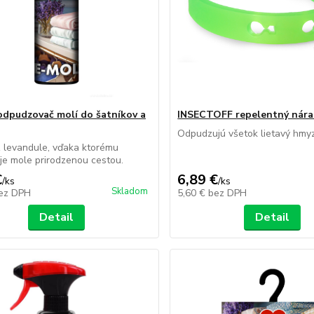
dpudzovač molí do šatníkov a
INSECTOFF repelentný nár
Odpudzujú všetok lietavý hmyz 
z levandule, vďaka ktorému
e mole prirodzenou cestou.
€
6,89 €
/
ks
/
ks
Skladom
ez DPH
5,60 €
bez DPH
Detail
Detail