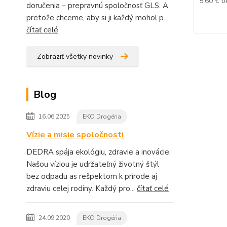
5,60 €
b
doručenia – prepravnú spoločnosť GLS. A
pretože chceme, aby si ji každý mohol p...
čítať celé
Zobraziť všetky novinky
Blog
16.06.2025
EKO Drogéria
Vízie a misie spoločnosti
DEDRA spája ekológiu, zdravie a inovácie.
Našou víziou je udržateľný životný štýl
bez odpadu as rešpektom k prírode aj
zdraviu celej rodiny. Každý pro...
čítať celé
24.09.2020
EKO Drogéria