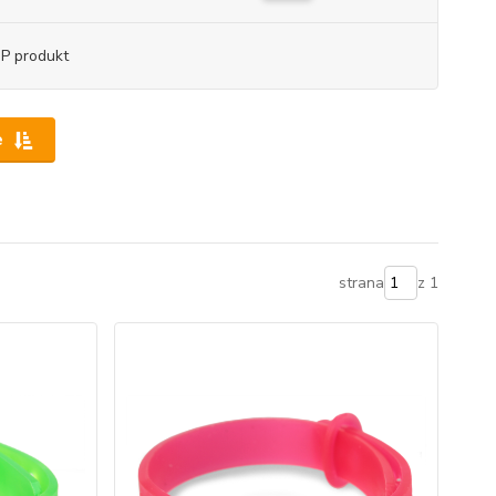
P produkt
e
strana
z 1