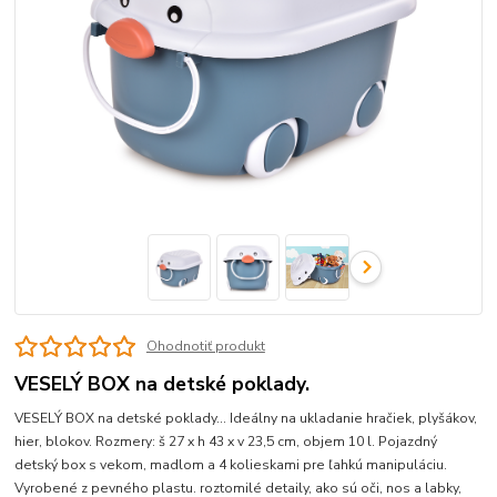
Ohodnotiť produkt
VESELÝ BOX na detské poklady.
VESELÝ BOX na detské poklady... Ideálny na ukladanie hračiek, plyšákov,
hier, blokov. Rozmery: š 27 x h 43 x v 23,5 cm, objem 10 l. Pojazdný
detský box s vekom, madlom a 4 kolieskami pre ľahkú manipuláciu.
Vyrobené z pevného plastu. roztomilé detaily, ako sú oči, nos a labky,