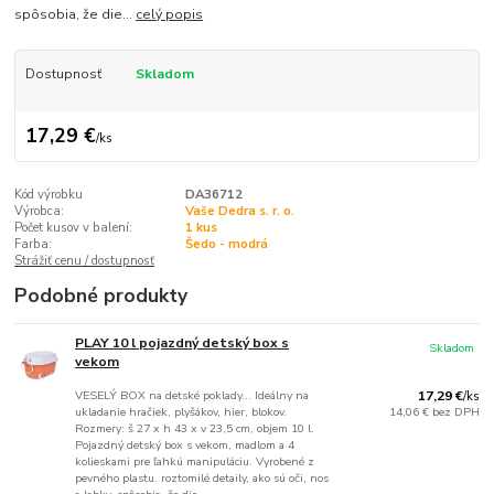
spôsobia, že die...
celý popis
Dostupnosť
Skladom
17,29 €
/
ks
Kód výrobku
DA36712
Výrobca:
Vaše Dedra s. r. o.
Počet kusov v balení:
1 kus
Farba:
Šedo - modrá
Strážiť cenu / dostupnosť
Podobné produkty
PLAY 10 l pojazdný detský box s
Skladom
vekom
VESELÝ BOX na detské poklady... Ideálny na
17,29 €
/
ks
ukladanie hračiek, plyšákov, hier, blokov.
14,06 €
bez DPH
Rozmery: š 27 x h 43 x v 23,5 cm, objem 10 l.
Pojazdný detský box s vekom, madlom a 4
kolieskami pre ľahkú manipuláciu. Vyrobené z
pevného plastu. roztomilé detaily, ako sú oči, nos