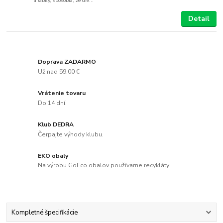
a labky, spôsobia, že die...
Detail
Doprava ZADARMO
Už nad 59,00 €
Vrátenie tovaru
Do 14 dní.
Klub DEDRA
Čerpajte výhody klubu.
EKO obaly
Na výrobu GoEco obalov používame recykláty.
Kompletné špecifikácie