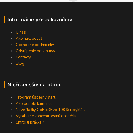
Informácie pre zákazníkov
O nás
Ako nakupovať
Obchodné podmienky
Odstúpenie od zmluvy
Kontakty
Blog
Najčítanejšie na blogu
Program úspešný štart
Ako pôsobí kamenec
Nové fľašky GoEco® zo 100% recyklátu!
Vyrábame koncentrovanú drogériu
Smrdí ti práčka ?