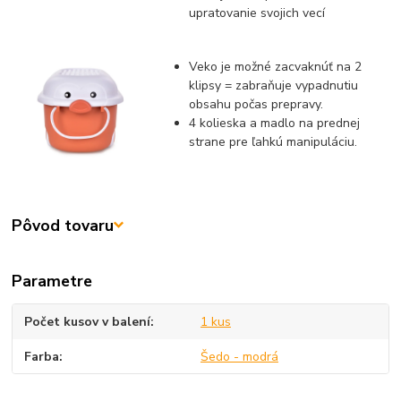
upratovanie svojich vecí
Veko je možné zacvaknúť na 2
klipsy = zabraňuje vypadnutiu
obsahu počas prepravy.
4 kolieska a madlo na prednej
strane pre ľahkú manipuláciu.
Pôvod tovaru
Parametre
Počet kusov v balení
1 kus
Farba
Šedo - modrá