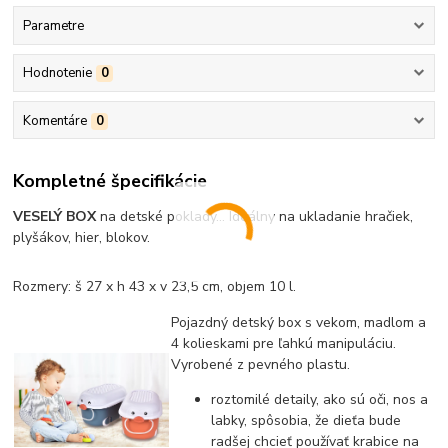
Parametre
Hodnotenie
0
Komentáre
0
Kompletné špecifikácie
VESELÝ BOX
na detské poklady... Ideálny na ukladanie hračiek,
plyšákov, hier, blokov.
Rozmery: š 27 x h 43 x v 23,5 cm, objem 10 l.
Pojazdný detský box s vekom, madlom a
4 kolieskami pre ľahkú manipuláciu.
Vyrobené z pevného plastu.
roztomilé detaily, ako sú oči, nos a
labky, spôsobia, že dieťa bude
radšej chcieť používať krabice na