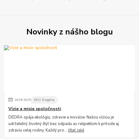
Novinky z nášho blogu
16
.
06
.
2025
EKO Drogéria
Vízie a misie spoločnosti
DEDRA spája ekológiu, zdravie a inovácie. Našou víziou je
udržateľný životný štýl bez odpadu as rešpektom k prírode aj
zdraviu celej rodiny. Každý pro...
čítať celé