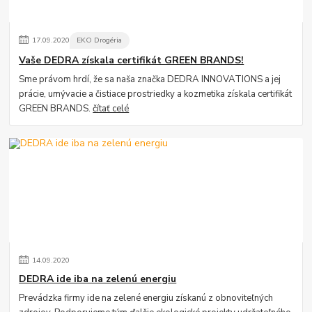
17
.
09
.
2020
EKO Drogéria
Vaše DEDRA získala certifikát GREEN BRANDS!
Sme právom hrdí, že sa naša značka DEDRA INNOVATIONS a jej
prácie, umývacie a čistiace prostriedky a kozmetika získala certifikát
GREEN BRANDS.
čítať celé
14
.
09
.
2020
DEDRA ide iba na zelenú energiu
Prevádzka firmy ide na zelené energiu získanú z obnoviteľných