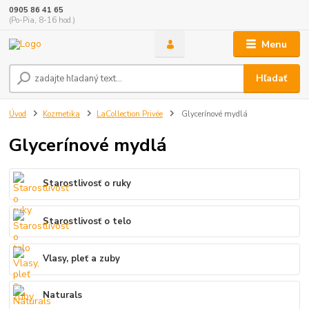
0905 86 41 65
(Po-Pia, 8-16 hod.)
Menu
Hľadať
Úvod
Kozmetika
LaCollection Privée
Glycerínové mydlá
Glycerínové mydlá
Starostlivosť o ruky
Starostlivosť o telo
Vlasy, pleť a zuby
Naturals