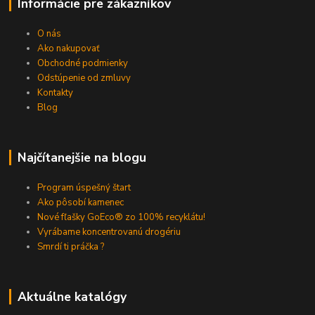
Informácie pre zákazníkov
O nás
Ako nakupovať
Obchodné podmienky
Odstúpenie od zmluvy
Kontakty
Blog
Najčítanejšie na blogu
Program úspešný štart
Ako pôsobí kamenec
Nové fľašky GoEco® zo 100% recyklátu!
Vyrábame koncentrovanú drogériu
Smrdí ti práčka ?
Aktuálne katalógy