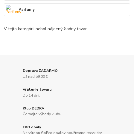
Parfumy
V tejto kategórii nebol nájdený žiadny tovar.
Doprava ZADARMO
Už nad 59,00 €
Vrátenie tovaru
Do 14 dní.
Klub DEDRA
Čerpajte výhody klubu.
EKO obaly
Na výrobu GoEco obalov používame recykláty.