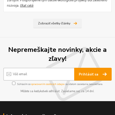
zdrojov. Podporujeme tým ďalšie ekologické projekty udržateľného
rozvoja.
čítať celé
Zobraziť všetky články
Nepremeškajte novinky, akcie a
zľavy!
Prihlásiť sa
Súhlasím so
spracovaním osobných údajov
za účelom zasielania newslettera.
Môžete sa kedykoľvek odhlásiť. Zasielame raz za 14 dní.